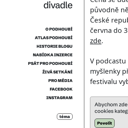
divadle
původně ně
České repub
června do 3
O PODHOUBÍ
ATLAS PODHOUBÍ
zde
.
HISTORIE BLOGU
NABÍDKA INZERCE
V podcastu 
PSÁT PRO PODHOUBÍ
myšlenky př
ŽIVÁ SETKÁNÍ
festivalu vy
PRO MÉDIA
FACEBOOK
INSTAGRAM
Abychom zde m
cookies katego
téma
Povolit