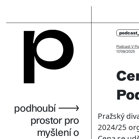
podcast
Podcast V Po
17/09/2025
Cen
Pod
podhoubí
Pražský div
prostor pro
2024/25 org
myšlení o
Cena se udě