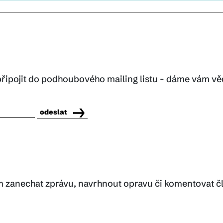
řipojit do podhoubového mailing listu - dáme vám vě
odeslat
m zanechat zprávu, navrhnout opravu či komentovat č