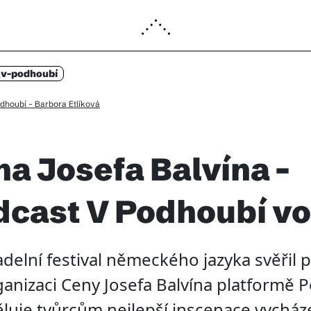
_
v-podhoubí
dhoubí - Barbora Etlíková
a Josefa Balvína -
cast V Podhoubí vo
adelní festival německého jazyka svěřil 
anizaci Ceny Josefa Balvína platformě 
luje tvůrcům nejlepší inscenace vycházej