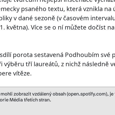
mecky psaného textu, která vznikla na 
liky v dané sezoně (v časovém intervalu
1. května). Více se o ní můžete dočíst n
sdílí porota sestavená Podhoubím své 
i výběru tří laureátů, z nichž následně 
bere vítěze.
ohli zobrazit vzdálený obsah (open.spotify.com), je 
rie Média třetích stran.