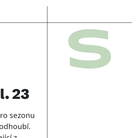
l. 23
pro sezonu
Podhoubí.
ící z