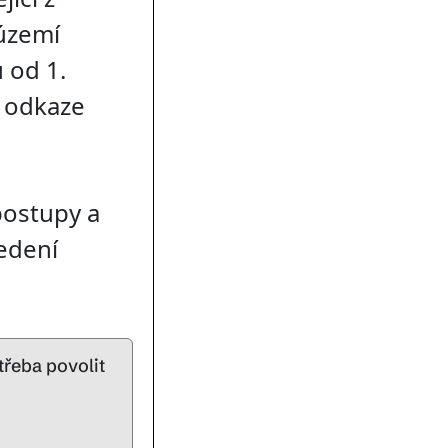
území
 od 1.
a odkaze
postupy a
vedení
třeba povolit