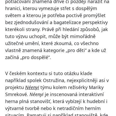
potlačování znamená dříve či později narazit na
hranici, kterou vymezuje střet s dospělým
světem a kterou je potřeba poctivě promýšlet
bez zjednodušování a bagatelizace perspektivy
kterékoli strany. Právě při hledání způsobů, jak
tuto výzvu uchopit, může být mimořádně
užitečné umění, které zkoumá, co všechno
vlastně znamená kategorie „pro děti“ a kde už
začíná „pro dospělé“.
V českém kontextu si tuto otázku klade
například spolek Ostružina, nejexplicitněji asi v
projektu
Néenyi
týmu kolem režisérky Mariky
Smrekové.
Néenyi
je inscenovaná interaktivní
herna plná stanovišť, která vybízejí k hudební i
výtvarné tvorbě nebo k netradičním herním
situacím. Pamatuji si například stanoviště, kde