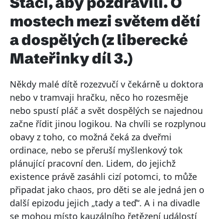
Stačí, aby pozdravili. O
mostech mezi světem dětí
a dospělých (z liberecké
Mateřinky díl 3.)
Někdy malé dítě rozezvučí v čekárně u doktora
nebo v tramvaji hračku, něco ho rozesměje
nebo spustí pláč a svět dospělých se najednou
začne řídit jinou logikou. Na chvíli se rozplynou
obavy z toho, co možná čeká za dveřmi
ordinace, nebo se přeruší myšlenkový tok
plánující pracovní den. Lidem, do jejichž
existence právě zasáhli cizí potomci, to může
připadat jako chaos, pro děti se ale jedná jen o
další epizodu jejich „tady a teď“. A i na divadle
se mohou místo kauzálního řetězení událostí