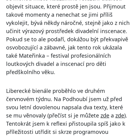
objevit situace, které prostě jen jsou. Přijmout
takové momenty a nenechat se jimi příliš
vykolejit, bývá někdy náročné, stejně jako z nich
učinit výrazový prostředek divadelní inscenace.
Pokud se to ale podaří, dokážou být překvapivě
osvobozující a zábavné, jak tento rok ukázala
také Mateřinka – festival profesionálních
loutkových divadel a inscenací pro děti
předškolního věku.
Liberecké bienále proběhlo ve druhém
červnovém týdnu. Na Podhoubí jsem už před
svou letní dovolenou napsala dva texty, které
se mu věnovaly (přečíst si je můžete
zde
a
zde
).
Tentokrát jsem k reflexi přistoupila spíš jako k
příležitosti utřídit si skrze programovou