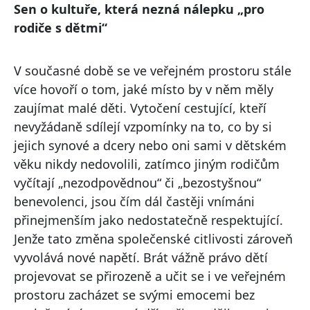
Sen o kultuře, která nezná nálepku „pro
rodiče s dětmi“
V současné době se ve veřejném prostoru stále
více hovoří o tom, jaké místo by v něm měly
zaujímat malé děti. Vytočení cestující, kteří
nevyžádaně sdílejí vzpomínky na to, co by si
jejich synové a dcery nebo oni sami v dětském
věku nikdy nedovolili, zatímco jiným rodičům
vyčítají „nezodpovědnou“ či „bezostyšnou“
benevolenci, jsou čím dál častěji vnímáni
přinejmenším jako nedostatečně respektující.
Jenže tato změna společenské citlivosti zároveň
vyvolává nové napětí. Brát vážně právo dětí
projevovat se přirozeně a učit se i ve veřejném
prostoru zacházet se svými emocemi bez