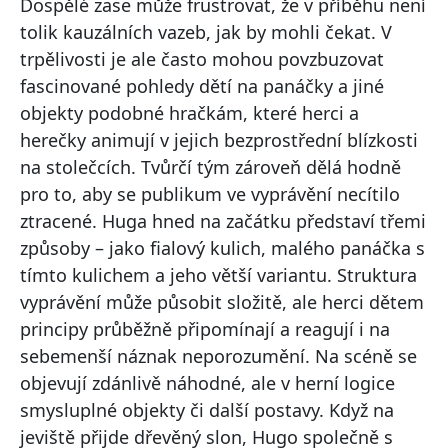
Dospělé zase může frustrovat, že v příběhu není
tolik kauzálních vazeb, jak by mohli čekat. V
trpělivosti je ale často mohou povzbuzovat
fascinované pohledy dětí na panáčky a jiné
objekty podobné hračkám, které herci a
herečky animují v jejich bezprostřední blízkosti
na stolečcích. Tvůrčí tým zároveň dělá hodně
pro to, aby se publikum ve vyprávění necítilo
ztracené. Huga hned na začátku představí třemi
způsoby – jako fialový kulich, malého panáčka s
tímto kulichem a jeho větší variantu. Struktura
vyprávění může působit složitě, ale herci dětem
principy průběžně připomínají a reagují i na
sebemenší náznak neporozumění. Na scéně se
objevují zdánlivě náhodné, ale v herní logice
smysluplné objekty či další postavy. Když na
jeviště přijde dřevěný slon, Hugo společně s