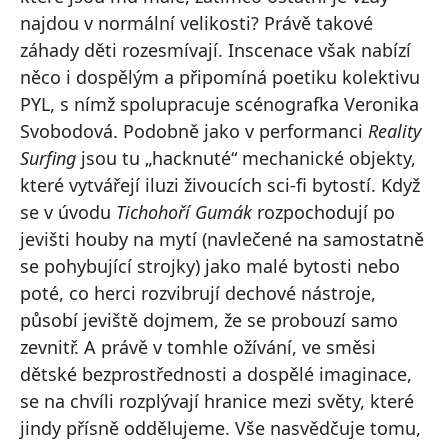
najdou v normální velikosti? Právě takové
záhady děti rozesmívají. Inscenace však nabízí
něco i dospělým a připomíná poetiku kolektivu
PYL, s nímž spolupracuje scénografka Veronika
Svobodová. Podobně jako v performanci
Reality
Surfing
jsou tu „hacknuté“ mechanické objekty,
které vytvářejí iluzi živoucích sci-fi bytostí. Když
se v úvodu
Tichohoří Gumák
rozpochodují po
jevišti houby na mytí (navlečené na samostatně
se pohybující strojky) jako malé bytosti nebo
poté, co herci rozvibrují dechové nástroje,
působí jeviště dojmem, že se probouzí samo
zevnitř. A právě v tomhle ožívání, ve směsi
dětské bezprostřednosti a dospělé imaginace,
se na chvíli rozplývají hranice mezi světy, které
jindy přísně oddělujeme. Vše nasvědčuje tomu,