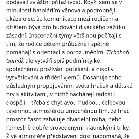
dodávají zvláštní přitažlivost. Když jsem se v
minulosti batoláriím věnovala podrobněji,
ukázalo se, že komunikace mezi rodičem a
dítětem bývá pro budování diváckého zážitku
zásadní. Inscenační týmy většinou počítají s
tím, že rodiče dětem průběžně i zpětně
pomáhají s orientací a porozuměním.
Tichohoří
Gumák
ale vytváří spíš podmínky ke
společnému prožívání potěšení, a nikoliv
vysvětlování a třídění vjemů. Dosahuje toho
důsledným propojováním světa hraček a dětské
hry s aktivitami, v nichž nacházejí radost i
dospělí – třeba s chytlavou hudbou, celkovou
tajemnou atmosférou umocněnou tím, že hrací
prostor často zahaluje divadelní mlha, nebo
řemeslně dobře provedenými klaunskými triky.
Živé atmosféře představení dost napomáhá, že