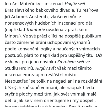
letošní Mateřinky – inscenací
Hugův svět
Bratislavského bábkového divadla. Tu režíroval
Jiří Adámek Austerlitz, zkušený tvůrce
nonsensových hudebních inscenací pro děti
(například
Tramtárie
uváděná v pražském
Minoru). Ve své práci cílící na dospělé publikum
často záměrně brání uchopování významů
podle konvenční logiky a naučených vnímacích
postupů, platí to například pro úspěšný titul
Oči
v sloup
i pro jeho novinku
Za rohem svět
ve
Studiu Hrdinů.
Hugův svět
však mezi těmito
inscenacemi zaujímá zvláštní místo.
Nesoustředí se tolik na negaci ani na rozkládání
běžných způsobů vnímání, ale naopak hledá
styčné plochy mezi tím, jak svět vnímají malé
děti a jak se v něm orientujeme i my dospělí,
jen postrádáme jazyk k popisu. Realitu určuje