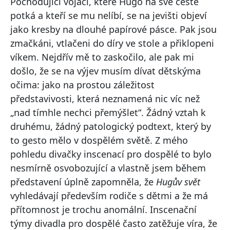
Pochodující vojáci, které Hugo na své cestě
potká a kteří se mu nelíbí, se na jevišti objeví
jako kresby na dlouhé papírové pásce. Pak jsou
zmačkáni, vtlačeni do díry ve stole a přiklopeni
víkem. Nejdřív mě to zaskočilo, ale pak mi
došlo, že se na výjev musím dívat dětskýma
očima: jako na prostou záležitost
představivosti, která neznamená nic víc než
„nad tímhle nechci přemýšlet“. Žádný vztah k
druhému, žádný patologický podtext, který by
to gesto mělo v dospělém světě. Z mého
pohledu divačky inscenací pro dospělé to bylo
nesmírně osvobozující a vlastně jsem během
představení úplně zapomněla, že
Hugův svět
vyhledávají především rodiče s dětmi a že má
přítomnost je trochu anomální. Inscenační
týmy divadla pro dospělé často zatěžuje víra, že