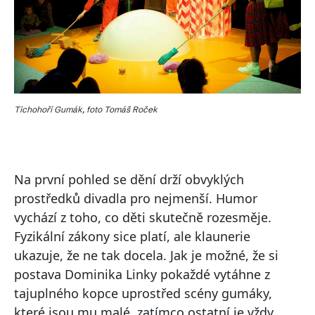
Tichohoří Gumák, foto Tomáš Roček
Na první pohled se dění drží obvyklých
prostředků divadla pro nejmenší. Humor
vychází z toho, co děti skutečně rozesměje.
Fyzikální zákony sice platí, ale klaunerie
ukazuje, že ne tak docela. Jak je možné, že si
postava Dominika Linky pokaždé vytáhne z
tajuplného kopce uprostřed scény gumáky,
které jsou mu malé, zatímco ostatní je vždy