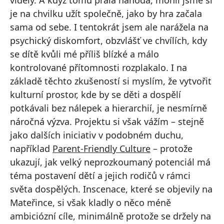
viděly. A když tomu přála náhoda, mohli jsme si
je na chvilku užít společně, jako by hra začala
sama od sebe. I tentokrát jsem ale narážela na
psychický diskomfort, obzvlášť ve chvílích, kdy
se dítě kvůli mé příliš blízké a málo
kontrolované přítomnosti rozplakalo. I na
základě těchto zkušeností si myslím, že vytvořit
kulturní prostor, kde by se děti a dospělí
potkávali bez nálepek a hierarchií, je nesmírně
náročná výzva. Projektu si však vážím – stejně
jako dalších iniciativ v podobném duchu,
například
Parent-Friendly Culture
– protože
ukazují, jak velký neprozkoumaný potenciál má
téma postavení dětí a jejich rodičů v rámci
světa dospělých. Inscenace, které se objevily na
Mateřince, si však kladly o něco méně
ambiciózní cíle, minimálně protože se držely na