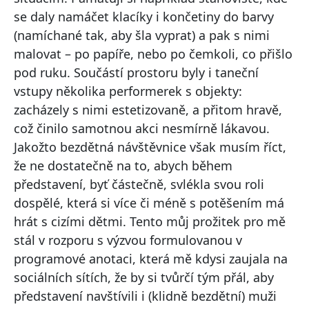
se daly namáčet klacíky i končetiny do barvy
(namíchané tak, aby šla vyprat) a pak s nimi
malovat – po papíře, nebo po čemkoli, co přišlo
pod ruku. Součástí prostoru byly i taneční
vstupy několika performerek s objekty:
zacházely s nimi estetizovaně, a přitom hravě,
což činilo samotnou akci nesmírně lákavou.
Jakožto bezdětná návštěvnice však musím říct,
že ne dostatečně na to, abych během
představení, byť částečně, svlékla svou roli
dospělé, která si více či méně s potěšením má
hrát s cizími dětmi. Tento můj prožitek pro mě
stál v rozporu s výzvou formulovanou v
programové anotaci, která mě kdysi zaujala na
sociálních sítích, že by si tvůrčí tým přál, aby
představení navštívili i (klidně bezdětní) muži