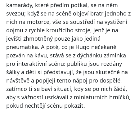
kamarády, které předím potkal, se na něm
svezou; když se na scéně objeví bratr jednoho z
nich na motorce, vše se soustředí na vystižení
dojmu z rychle kroužícího stroje, jenž je na
jevišti zhmotněný pouze jako jediná
pneumatika. A poté, co je Hugo nečekaně
pozván na kávu, stává se z dýchánku záminka
pro interaktivní scénu: publiku jsou rozdány
šálky a děti si představují, že jsou skutečně na
návštěvě a popíjejí tento nápoj pro dospělé,
zatímco ti se baví situací, kdy se po nich žádá,
aby s vážností usrkávali z miniaturních hrníčků,
pokud nechtějí scénu pokazit.