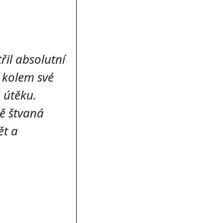
řil absolutní
í kolem své
 útěku.
vě štvaná
ět a