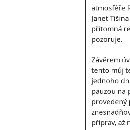
atmosféře R
Janet Tišin
přítomná re
pozoruje.
Závěrem úvo
tento můj t
jednoho dn
pauzou na p
provedený p
znesnadňova
příprav, až