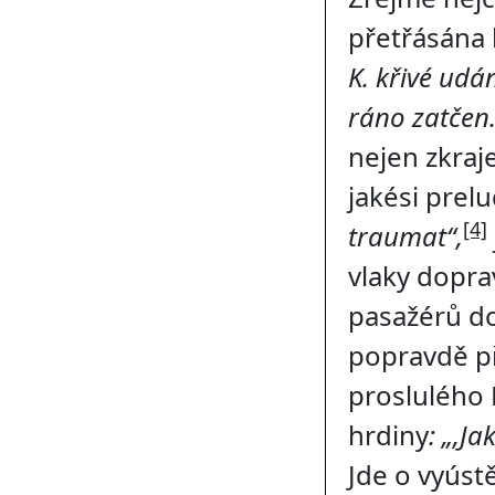
přetřásána 
K. křivé udá
ráno zatčen.
nejen zkraje
jakési prel
[4]
traumat“,
vlaky dopra
pasažérů do
popravdě př
proslulého 
hrdiny
: „,Ja
Jde o vyústě