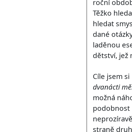
roční období
Těžko hled
hledat smys
dané otázky
laděnou ese
dětství, je
Cíle jsem s
dvanácti mě
možná náho
podobnost o
neprozíravě
straně druh