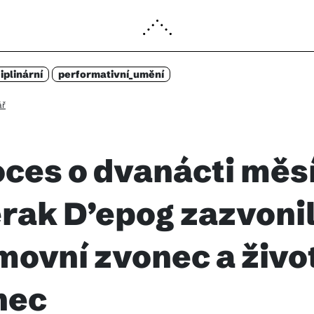
iplinární
performativní_
umění
ář
ces o dvanácti měsí
rak D’epog zazvonil
ovní zvonec a živo
nec