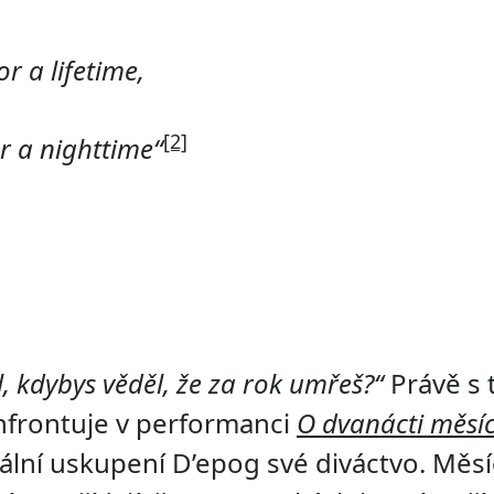
r a lifetime,
[2]
r a nighttime“
l, kdybys věděl, že za rok umřeš?“
Právě s 
nfrontuje v performanci
O dvanácti měsíc
lní uskupení D’epog své diváctvo. Měsíc