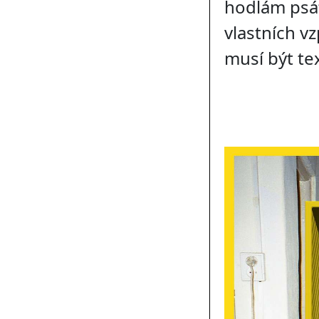
hodlám psát
vlastních v
musí být te