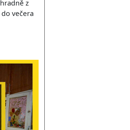
ýhradně z
e do večera