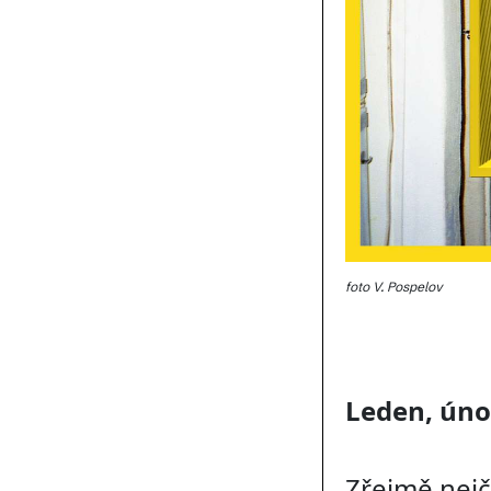
foto V. Pospelov
Leden, úno
Zřejmě nejč