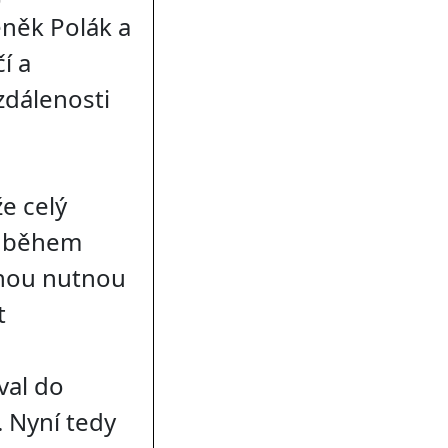
eněk Polák a
í a
zdálenosti
e celý
í během
dnou nutnou
t
val do
 Nyní tedy