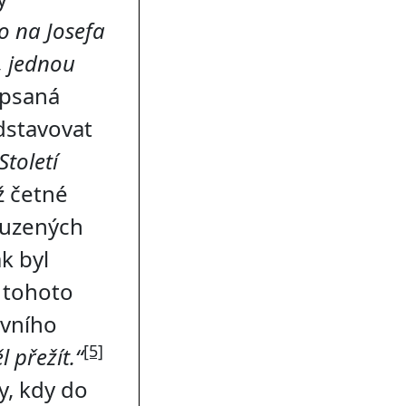
o na Josefa
, jednou
apsaná
edstavovat
Století
ž četné
ouzených
k byl
 tohoto
avního
[5]
l přežít.“
y, kdy do