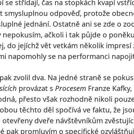
 se střídají, čas na stopkách kvapí vstř
at smysluplnou odpověď, protože obecn
luplné jednání. Ostatně ani se zde o z
 nepokusím, ačkoli i tak půjde o poně
j, do jejíchž vět vetkám několik impres
ž mi napomohly se na performanci napojit
i pak zvolil dva. Na jedné straně se poku
sících
provázat s
Procesem
Franze Kafky, 
dná, přesto však rozhodně nikoli pouz
bou těchto děl spočívá ve faktu, že jso
 otevřeny dveře návštěvníkům zvěstujíc
é pak promluvím o specifické ozvláštňuj