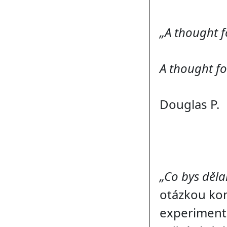
„A thought fo
A thought fo
Douglas P.
„Co bys děla
otázkou ko
experimentá