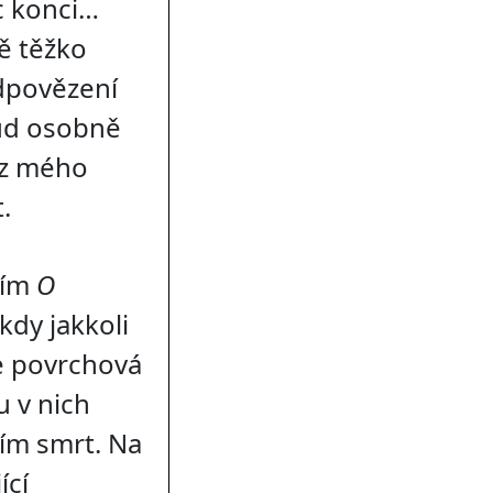
íc konci…
ě těžko
odpovězení
kud osobně
í z mého
.
sím
O
kdy jakkoli
e povrchová
u v nich
ím smrt. Na
ící