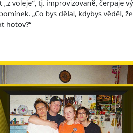
 „z voleje“, tj. improvizovaně, čerpaje v
zpomínek. „Co bys dělal, kdybys věděl, ž
xt hotov?“