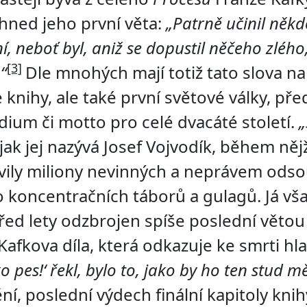
hned jeho první věta:
„Patrně učinil někd
ní, neboť byl, aniž se dopustil něčeho zlého
[3]
“
Dle mnohých mají totiž tato slova n
 knihy, ale také první světové války, př
udium či motto pro celé dvacáté století.
„
jak jej nazývá Josef Vojvodík, během něj
vily miliony nevinných a neprávem ods
 koncentračních táborů a gulagů. Já vša
ed lety odzbrojen spíše poslední větou
Kafkova díla, která odkazuje ke smrti hl
ko pes!‘ řekl, bylo to, jako by ho ten stud mě
ní, poslední výdech finální kapitoly knih