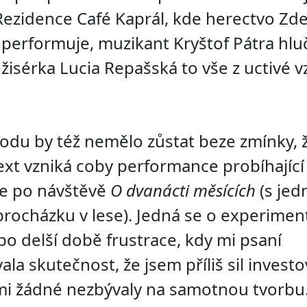
ezidence Café Kaprál, kde herectvo Zd
a performuje, muzikant Kryštof Pátra hluč
žisérka Lucia Repašská to vše z uctivé v
du by též nemělo zůstat beze zmínky, ž
ext vzniká coby performance probíhajíc
e po návštěvě
O dvanácti měsících
(s je
rocházku v lese). Jedná se o experimen
o delší době frustrace, kdy mi psaní
la skutečnost, že jsem příliš sil investo
 mi žádné nezbývaly na samotnou tvorbu.