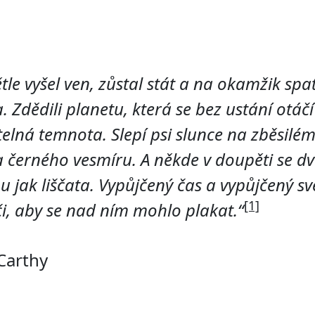
tle vyšel ven, zůstal stát a na okamžik spat
. Zdědili planetu, která se bez ustání otáč
telná temnota. Slepí psi slunce na zběsilém
a černého vesmíru. A někde v doupěti se d
ou jak liščata. Vypůjčený čas a vypůjčený sv
[1]
i, aby se nad ním mohlo plakat.“
Carthy