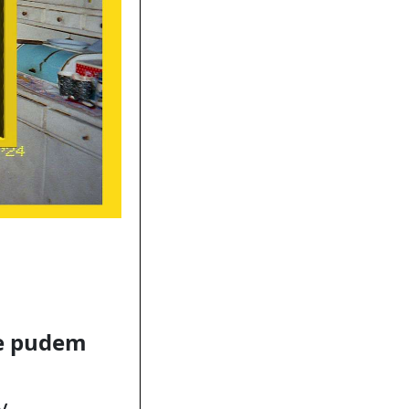
ce pudem
y