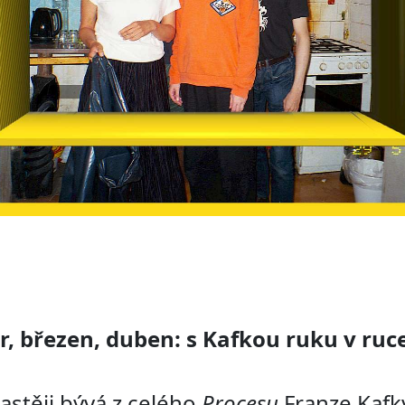
r, březen, duben: s Kafkou ruku v ru
astěji bývá z celého
Procesu
Franze Kafk