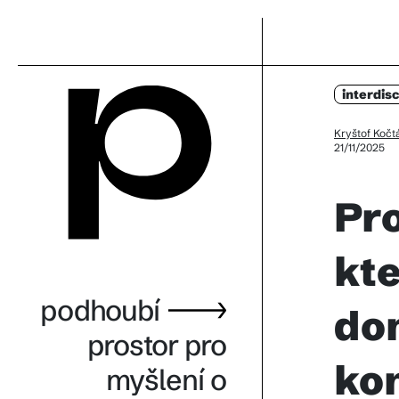
interdisc
Kryštof Kočt
21/11/2025
Pro
kte
podhoubí
dom
prostor pro
ko
myšlení o