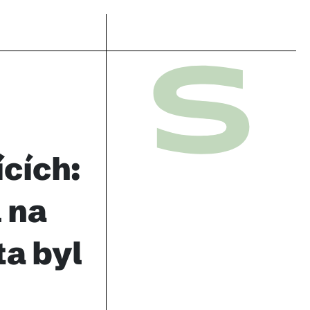
cích:
 na
ta byl