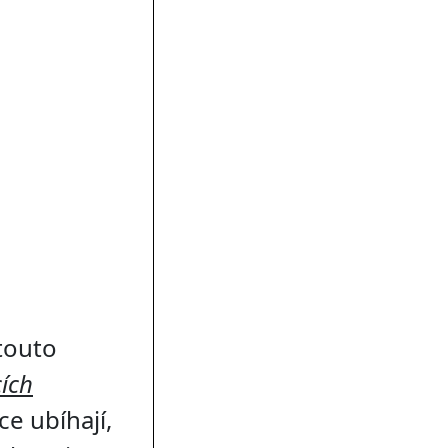
touto
ích
e ubíhají,